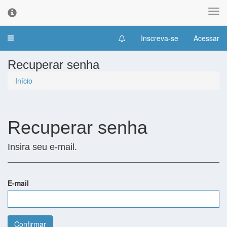
Alte
ban
de
Inscreva-se
Acessar
Toggle
con
navigation
de
Recuperar senha
coo
Início
Recuperar senha
Insira seu e-mail.
E-mail
Confirmar